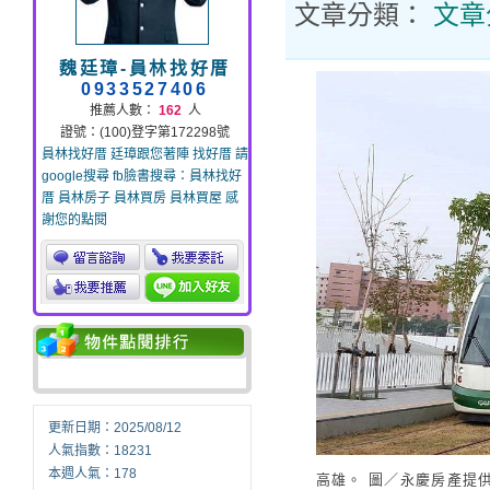
文章分類：
文章
魏廷璋-員林找好厝
0933527406
推薦人數：
162
人
證號：(100)登字第172298號
員林找好厝 廷璋跟您著陣 找好厝 請
google搜尋 fb臉書搜尋：員林找好
厝 員林房子 員林買房 員林買屋 感
謝您的點閱
更新日期：2025/08/12
人氣指數：18231
本週人氣：178
高雄。 圖／永慶房產提