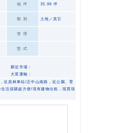
地坪
35.99 坪
類別
土地／其它
管理
型式
鄰近市場：
大眾運輸：
，近員林車站/正中山南路，近公園、育
心生活採購超方便/現有建物出租，現買現