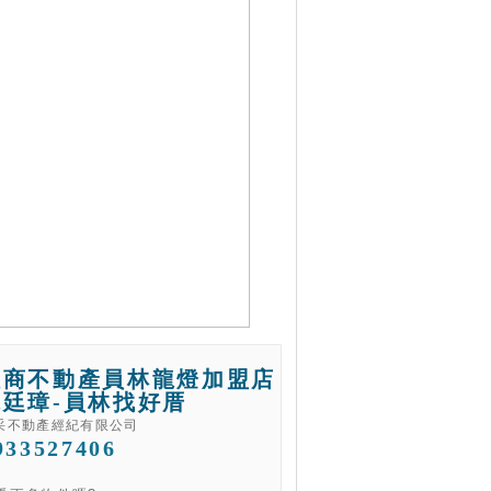
住商不動產員林龍燈加盟店
魏廷璋-員林找好厝
采不動產經紀有限公司
933527406