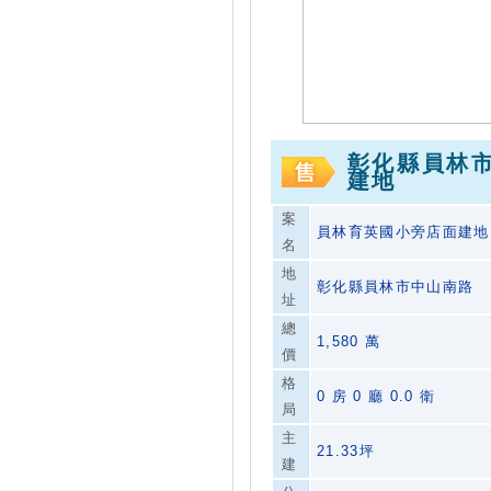
彰化縣員林
建地
案
員林育英國小旁店面建地
名
地
彰化縣員林市中山南路
址
總
1,580 萬
價
格
0 房 0 廳 0.0 衛
局
主
21.33坪
建