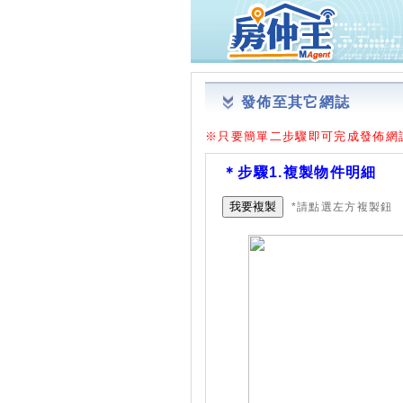
發佈至其它網誌
※只要簡單二步驟即可完成發佈網
＊步驟1.複製物件明細
我要複製
*請點選左方複製鈕