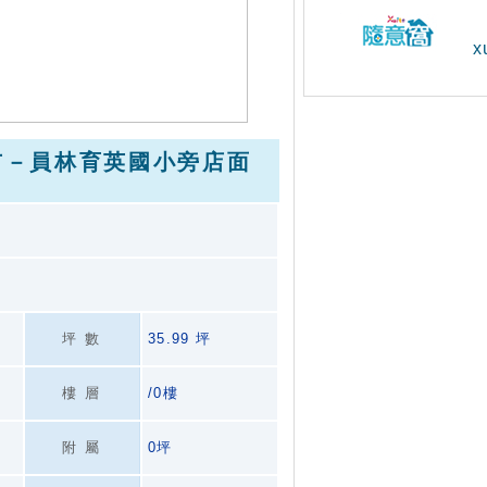
x
市－員林育英國小旁店面
坪數
35.99 坪
樓層
/0樓
附屬
0坪