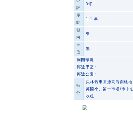
公
0坪
設
屋
1.1 年
齡
朝
東
向
車
無
位
周圍環境
鄰近學區：
鄰近公園：
員林舊市區漂亮店面建地
特
英國小、第一市場/市中
色
收租