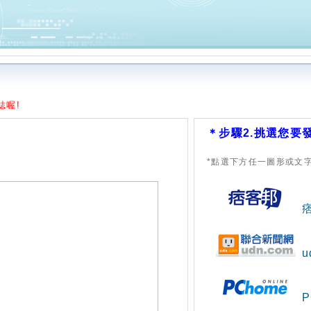
誌喔!
＊步驟2.挑選您要
*點選下方任一圖形或文
P