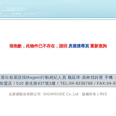
很抱歉，此物件已不存在，請回
房屋搜尋頁
重新查詢
屋出租屋請找Magent行動經紀人員
魏廷璋-員林找好厝
手機
加盟店
/
510
新生路637號1樓
/ TEL:
04-8336768
/ FAX:
04-8
吉家網股份有限公司
GIGAHOUSE Co.,Ltd 版權所有 |
RSS