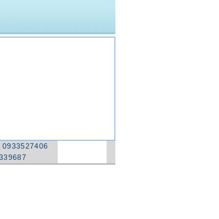
：
0933527406
339687