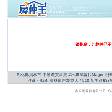
很抱歉，此物件已不
彰化縣員林市
不動產買屋賣屋出租屋請找Magent
住商不動產
員林龍燈加盟店
/
510
新生路637
吉家網股份有限公司
GI