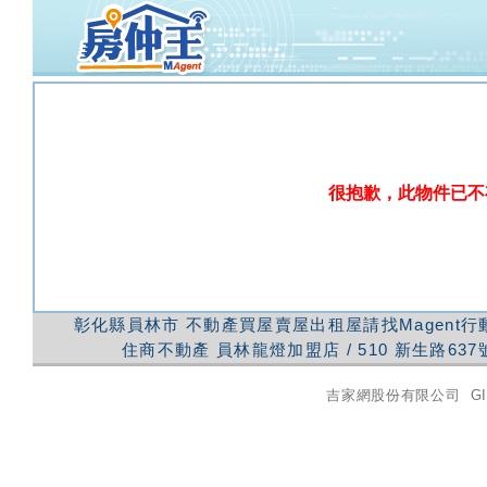
很抱歉，此物件已不
彰化縣員林市
不動產買屋賣屋出租屋請找Magent
住商不動產
員林龍燈加盟店
/
510
新生路637
吉家網股份有限公司
GI