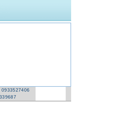
：
0933527406
339687