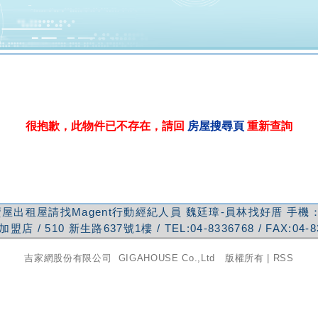
很抱歉，此物件已不存在，請回
房屋搜尋頁
重新查詢
屋出租屋請找Magent行動經紀人員
魏廷璋-員林找好厝
手機
加盟店
/
510
新生路637號1樓
/ TEL:
04-8336768
/ FAX:
04-8
吉家網股份有限公司
GIGAHOUSE Co.,Ltd 版權所有 |
RSS