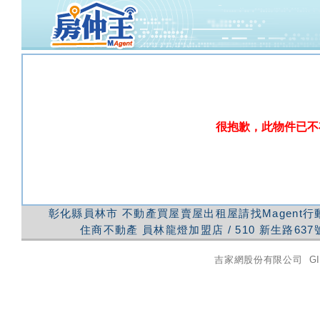
很抱歉，此物件已不
彰化縣員林市
不動產買屋賣屋出租屋請找Magent
住商不動產
員林龍燈加盟店
/
510
新生路637
吉家網股份有限公司
GI