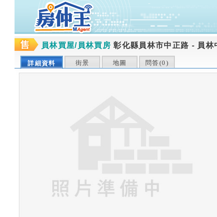
員林買屋/員林買房
彰化縣員林市中正路
-
員林
街景
地圖
問答(
0
)
詳細資料