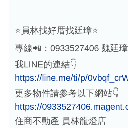
⭐️員林找好厝找廷璋⭐️
專線📲：0933527406 魏
我LINE的連結👇
https://line.me/ti/p/0vbqf_cr
更多物件請參考以下網站👇
https://0933527406.magent.
住商不動產 員林龍燈店