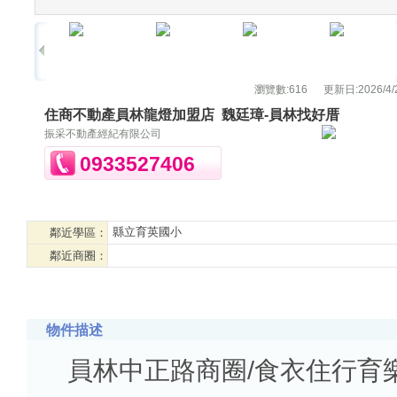
瀏覽數:
616
更新日:
2026/4/
住商不動產員林龍燈加盟店
魏廷璋-員林找好厝
振采不動產經紀有限公司
0933527406
縣立育英國小
鄰近學區：
鄰近商圈：
物件描述
員林中正路商圈/食衣住行育