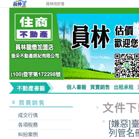
員林找好厝
個人書籤
買賣銷售
出租承租
買賣銷售
文件下
成交行情
[嫌惡
各項稅務
列管名冊
糾紛案例