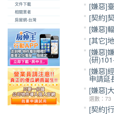
文件下載
[嫌惡
相關業者
[契約
房屋網-台灣
[嫌惡
[其它
[嫌惡
(研)10
[嫌惡
申請延
[嫌惡
選數：73
[契約