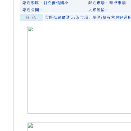
鄰近學區：縣立僑信國小
鄰近市場：華成市場
鄰近公園：
大眾運輸：
特色
市區低總價透天/近市場、學區/擁有六房好運用