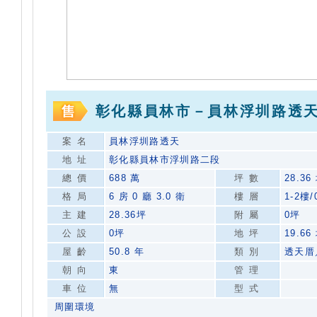
彰化縣員林市－員林浮圳路透
案名
員林浮圳路透天
地址
彰化縣員林市浮圳路二段
總價
688 萬
坪數
28.36
格局
6 房 0 廳 3.0 衛
樓層
1-2樓/
主建
28.36坪
附屬
0坪
公設
0坪
地坪
19.66
屋齡
50.8 年
類別
透天厝
朝向
東
管理
車位
無
型式
周圍環境