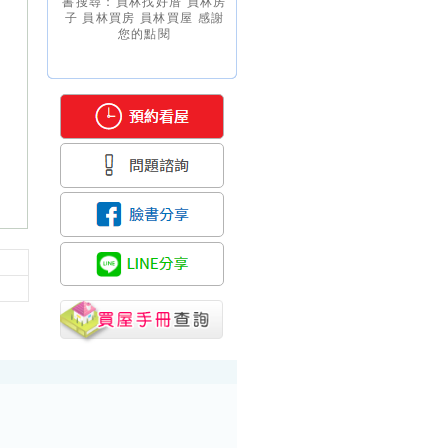
書搜尋：員林找好厝 員林房
子 員林買房 員林買屋 感謝
您的點閱