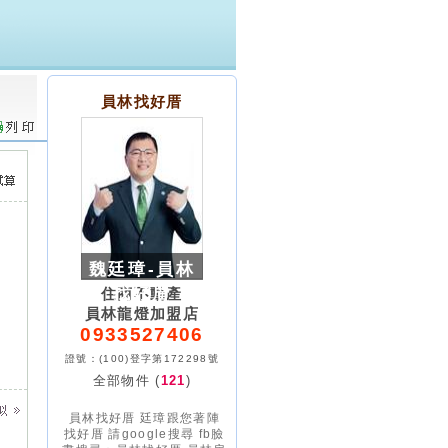
員林找好厝
魏廷璋-員林
找好厝
住商不動產
員林龍燈加盟店
0933527406
證號：(100)登字第172298號
全部物件 (
121
)
員林找好厝 廷璋跟您著陣
找好厝 請google搜尋 fb臉