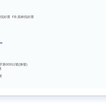
員林找好厝 FB:員林找好厝
tw
第00551號(換發)
號
號