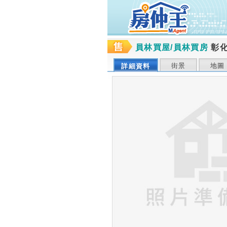
員林買屋/員林買房
彰
街景
地圖
詳細資料