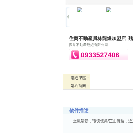
住商不動產員林龍燈加盟店
魏
振采不動產經紀有限公司
0933527406
鄰近學區：
鄰近商圈：
物件描述
空氣清新，環境優美/正山腳路，近