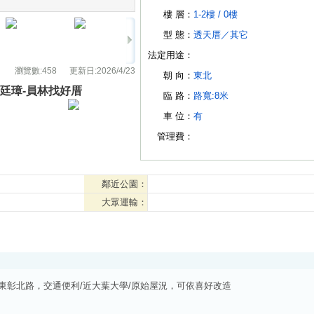
樓 層：
1-2樓 /
0樓
型 態：
透天厝
／
其它
法定用途：
瀏覽數:
458
更新日:
2026/4/23
朝 向：
東北
廷璋-員林找好厝
臨 路：
路寬:8米
車 位：
有
管理費：
鄰近公園：
大眾運輸：
東彰北路，交通便利/近大葉大學/原始屋況，可依喜好改造