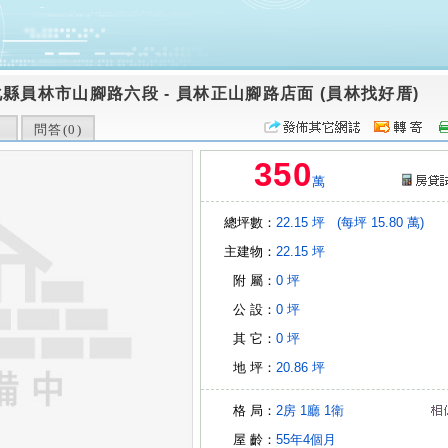
化縣員林市山腳路六段
-
員林正山腳路店面 (員林找好厝)
問答(
0
)
350
萬
總坪數：
22.15 坪
(每坪 15.80 萬)
主建物：
22.15 坪
附 屬：
0 坪
公 設：
0 坪
其 它：
0 坪
地 坪：
20.86 坪
格 局：
2房
1廳
1衛
屋 齡：
55年4個月