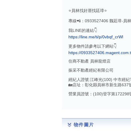
⭐️員林找好厝找廷璋⭐️
專線📲：0933527406 魏廷璋-
我LINE的連結👇
https://line.me/ti/p/0vbqf_crWl
更多物件請參考以下網站👇
https://0933527406.magent.com.
住商不動產 員林龍燈店
振采不動產經紀有限公司
經紀人證號:江峰光(100) 中市經紀字
🏡店址：彰化縣員林市新生路637
營業員證號：(100)登字第172298
物件圖片