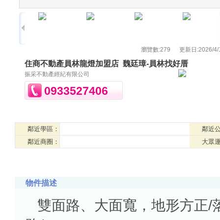
瀏覽數:
279
更新日:
2026/4/
住商不動產員林龍燈加盟店
魏廷璋-員林找好厝
振采不動產經紀有限公司
0933527406
鄰近學區：
鄰近
鄰近商圈：
大眾
物件描述
雙面路、大面寬，地形方正/