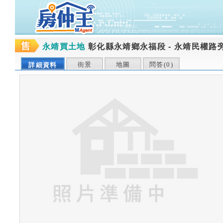
永靖買土地
彰化縣永靖鄉永福段
-
永靖民權路旁
街景
地圖
問答(
0
)
詳細資料