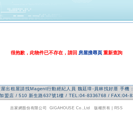
很抱歉，此物件已不存在，請回
房屋搜尋頁
重新查詢
屋出租屋請找Magent行動經紀人員
魏廷璋-員林找好厝
手機
加盟店
/
510
新生路637號1樓
/ TEL:
04-8336768
/ FAX:
04-8
吉家網股份有限公司
GIGAHOUSE Co.,Ltd 版權所有 |
RSS