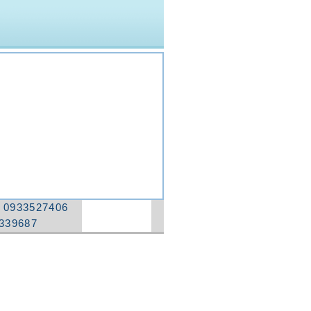
：
0933527406
339687