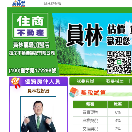
員林找好厝
我要買屋
我要租屋
員林找好厝
契稅試算
種類
稅率
買賣契稅
6%
典權契稅
4%
交換契稅
2%