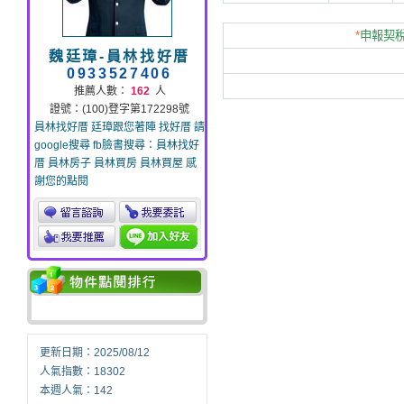
*
申報契稅
魏廷璋-員林找好厝
0933527406
推薦人數：
162
人
證號：(100)登字第172298號
員林找好厝 廷璋跟您著陣 找好厝 請
google搜尋 fb臉書搜尋：員林找好
厝 員林房子 員林買房 員林買屋 感
謝您的點閱
更新日期：2025/08/12
人氣指數：18302
本週人氣：142