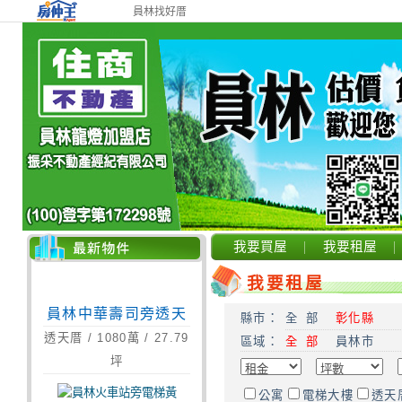
員林找好厝
我要買屋
我要租屋
我要租屋
員林中華壽司旁透天
透天厝
/
1080
萬 /
27.79
縣市：
全 部
彰化縣
坪
區域：
全 部
員林市
公寓
電梯大樓
透天