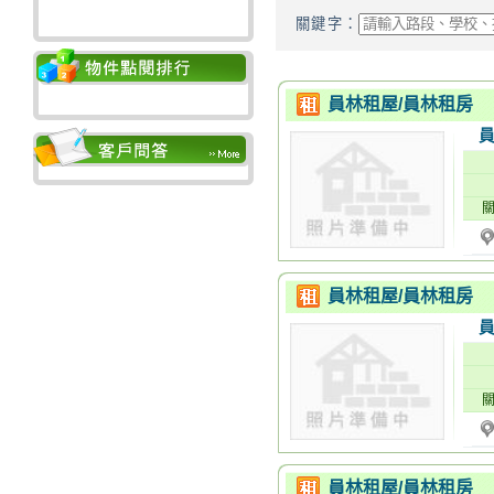
關鍵字：
員林火車站旁電梯黃
員林租屋/員林租房
店面
/
3880
萬 /
127.02
坪
員林租屋/員林租房
員林東山低總價透天
透天厝
/
698
萬 /
24.67
坪
員林租屋/員林租房