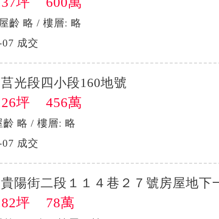
37坪 600萬
 屋齡 略 / 樓層: 略
-07 成交
莒光段四小段160地號
26坪 456萬
屋齡 略 / 樓層: 略
-07 成交
區貴陽街二段１１４巷２７號房屋地下
82坪 78萬