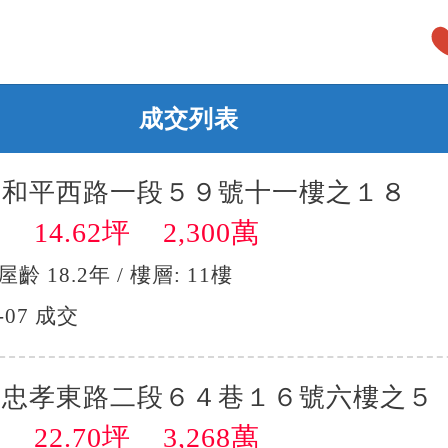
成交列表
區和平西路一段５９號十一樓之１８
14.62坪 2,300萬
】
 屋齡 18.2年 / 樓層: 11樓
-07 成交
區忠孝東路二段６４巷１６號六樓之５
22.70坪 3,268萬
】