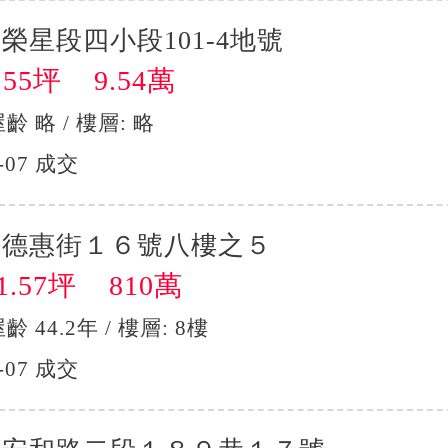
榮星段四小段101-4地號
55坪 9.54萬
屋齡 略 / 樓層: 略
-07 成交
區德惠街１６號八樓之５
.57坪 810萬
屋齡 44.2年 / 樓層: 8樓
-07 成交