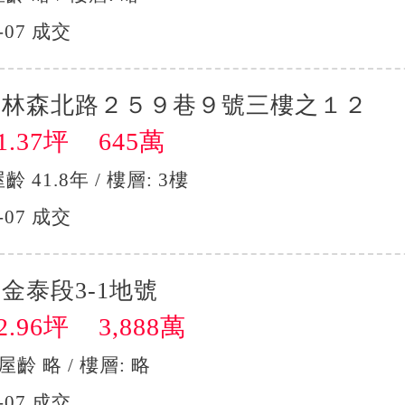
-07 成交
區林森北路２５９巷９號三樓之１２
.37坪 645萬
屋齡 41.8年 / 樓層: 3樓
-07 成交
金泰段3-1地號
.96坪 3,888萬
 屋齡 略 / 樓層: 略
-07 成交