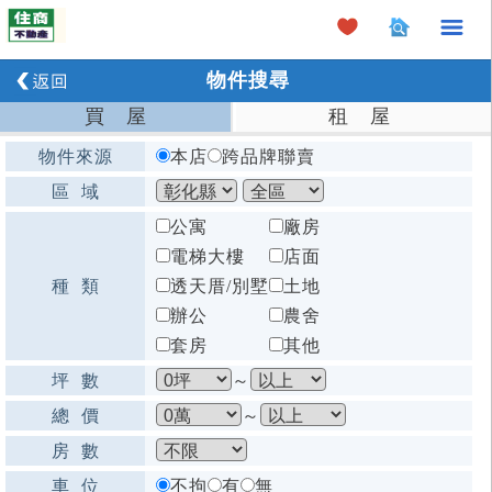
×
物件搜尋
買 屋
租 屋
物件來源
本店
跨品牌聯賣
區 域
公寓
廠房
電梯大樓
店面
種 類
透天厝/別墅
土地
辦公
農舍
套房
其他
坪 數
～
總 價
～
房 數
車 位
不拘
有
無