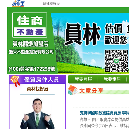
員林找好厝
我要買屋
我要租屋
員林找好厝
文章分享
支持韓國瑜放寬陸資買房 李
高雄。 圖／永慶房產提供高
長李同榮今(27)日表示，維持