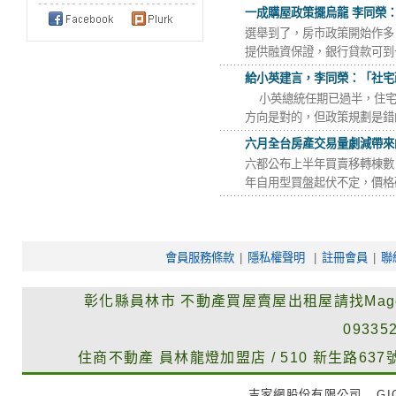
一成購屋政策擺烏龍 李同榮
選舉到了，房市政策開始作多
提供融資保證，銀行貸款可到七
給小英建言，李同榮：「社宅
小英總統任期已過半，住宅
方向是對的，但政策規劃是錯的
六月全台房產交易量劇減帶來
六都公布上半年買賣移轉棟數
年自用型買盤起伏不定，價格硬
會員服務條款
|
隱私權聲明
|
註冊會員
|
聯
彰化縣員林市
不動產買屋賣屋出租屋請找Mag
09335
住商不動產
員林龍燈加盟店
/
510
新生路637
吉家網股份有限公司
GIG