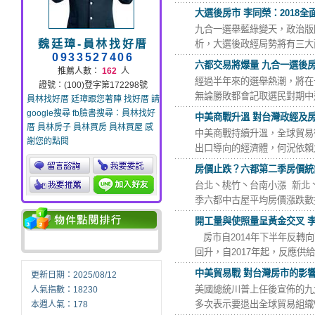
大選後房市 李同榮：2018全面
九合一選舉藍綠變天，政治版
魏廷璋-員林找好厝
析，大選後政經局勢將有三大面
0933527406
六都交易將爆量 九合一選後
推薦人數：
162
人
經過半年來的選舉熱潮，將在
證號：(100)登字第172298號
無論勝敗都會記取選民對期中選
員林找好厝 廷璋跟您著陣 找好厝 請
google搜尋 fb臉書搜尋：員林找好
中美商戰升溫 對台灣政經及
厝 員林房子 員林買房 員林買屋 感
中美商戰持續升溫，全球貿易
謝您的點閱
出口導向的經濟體，何況依賴大
房價止跌？六都第二季房價統
台北丶桃竹丶台南小漲 新北
季六都中古屋平均房價漲跌數據
開工量與使照量呈黃金交叉 
房市自2014年下半年反轉
回升，自2017年起，反應供給
中美貿易戰 對台灣房市的影
更新日期：2025/08/12
美國總統川普上任後宣佈的九
人氣指數：18230
多次表示要退出全球貿易組織W
本週人氣：178