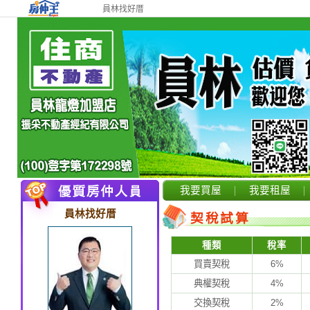
員林找好厝
我要買屋
我要租屋
員林找好厝
契稅試算
種類
稅率
買賣契稅
6%
典權契稅
4%
交換契稅
2%