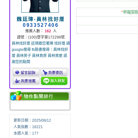
*
申報契稅
魏廷璋-員林找好厝
0933527406
推薦人數：
162
人
證號：(100)登字第172298號
員林找好厝 廷璋跟您著陣 找好厝 請
google搜尋 fb臉書搜尋：員林找好
厝 員林房子 員林買房 員林買屋 感
謝您的點閱
更新日期：2025/08/12
人氣指數：18221
本週人氣：177