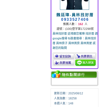
魏廷璋-員林找好厝
0933527406
推薦人數：
162
人
證號：(100)登字第172298號
員林找好厝 廷璋跟您著陣 找好厝 請
google搜尋 fb臉書搜尋：員林找好
厝 員林房子 員林買房 員林買屋 感
謝您的點閱
更新日期：2025/08/12
人氣指數：18258
本週人氣：148