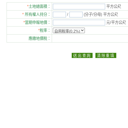
*
土地總面積：
平方公尺
*
所有權人持分：
/
(分子/分母) 平方公尺
*
當期申報地價：
元/平方公尺
*
稅率：
應繳地價稅：