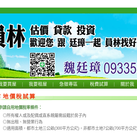
我要買屋
我要租屋
急徵專區
稅費試算
關於我
地價稅試算
申請自用地價稅率條件：
◎所有權人或及配偶或直系親屬需設籍於房子內
◎無出租、無營業行為
◎適用面積，都市土地三公畝(300平方公尺)，非都市土地7公畝(700平方公尺