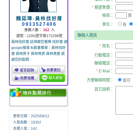
*
期望售價：
格局：
房
魏廷璋-員林找好厝
0933527406
車位：
有
推薦人數：
162
人
聯絡人資訊
證號：(100)登字第172298號
員林找好厝 廷璋跟您著陣 找好厝 請
*
姓名：
google搜尋 fb臉書搜尋：員林找好
厝 員林房子 員林買房 員林買屋 感
行動電話：
謝您的點閱
聯絡電話：
*
E-Mail：
方便聯絡時間：
皆可
其它說明：
更新日期：2025/08/12
人氣指數：18302
本週人氣：142