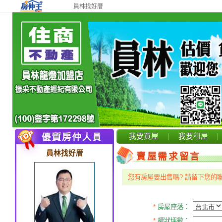
員林找好厝
我要買屋
我要租屋
員林找好厝
賣屋需求留言
您有房屋要出售嗎? 請留下您的
*
房屋座落：
*
權狀坪數：