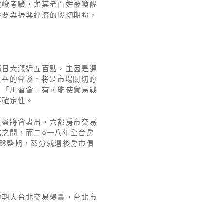
嚴峻考驗，尤其老百姓被喚醒
需要與振興經濟的殷切期盼，
隔日大漲近五百點，主因是選
近平的會談，將是市場關切的
，「川習會」有可能使貿易戰
不確定性。
買盤將會盡出，六都房市交易
之間，而二○一八年全台房
盤整期，茲分就選後房市價
預期大台北交易爆量，台北市