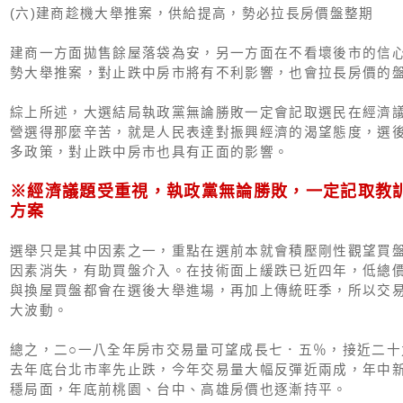
(六)建商趁機大舉推案，供給提高，勢必拉長房價盤整期
建商一方面拋售餘屋落袋為安，另一方面在不看壞後市的信
勢大舉推案，對止跌中房市將有不利影響，也會拉長房價的
綜上所述，大選結局執政黨無論勝敗一定會記取選民在經濟
營選得那麼辛苦，就是人民表達對振興經濟的渴望態度，選
多政策，對止跌中房市也具有正面的影響。
※經濟議題受重視，執政黨無論勝敗，一定記取教
方案
選舉只是其中因素之一，重點在選前本就會積壓剛性觀望買
因素消失，有助買盤介入。在技術面上緩跌已近四年，低總
與換屋買盤都會在選後大舉進場，再加上傳統旺季，所以交
大波動。
總之，二○一八全年房市交易量可望成長七．五％，接近二十
去年底台北市率先止跌，今年交易量大幅反彈近兩成，年中
穩局面，年底前桃園、台中、高雄房價也逐漸持平。