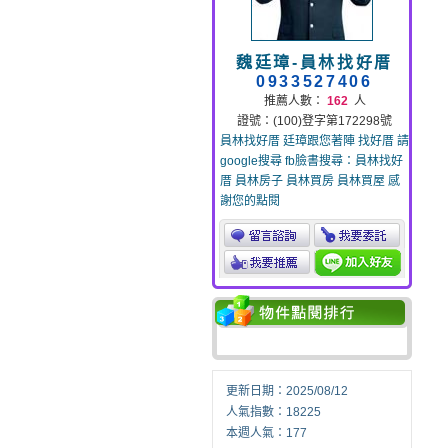
魏廷璋-員林找好厝
0933527406
推薦人數：
162
人
證號：(100)登字第172298號
員林找好厝 廷璋跟您著陣 找好厝 請
google搜尋 fb臉書搜尋：員林找好
厝 員林房子 員林買房 員林買屋 感
謝您的點閱
更新日期：2025/08/12
人氣指數：18225
本週人氣：177