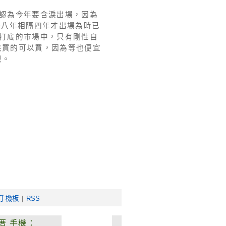
認為今年要含淚出場，因為
一八年相隔四年才出場為時已
打底的市場中，只有剛性自
該買的可以買，因為等也便宜
限。
手機板
|
RSS
厝
手機：