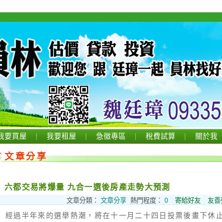
我要買屋
我要租屋
急徵專區
稅費試算
關於我
文章分享
六都交易將爆量 九合一選後房產走勢大預測
文章分類：
文章分享
熱門程度：
0
寄給好友
友善
經過半年來的選舉熱潮，將在十一月二十四日投票後畫下休