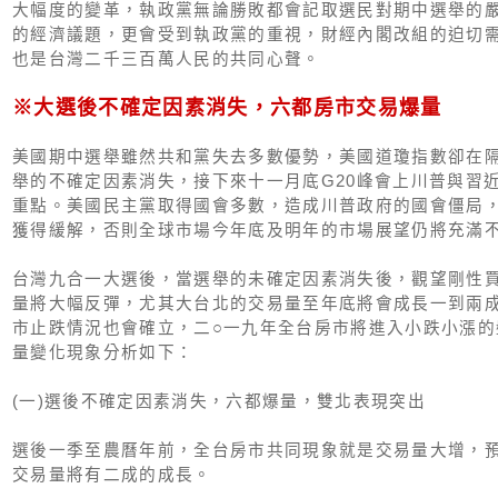
大幅度的變革，執政黨無論勝敗都會記取選民對期中選舉的
的經濟議題，更會受到執政黨的重視，財經內閣改組的迫切
也是台灣二千三百萬人民的共同心聲。
※大選後不確定因素消失，六都房市交易爆量
美國期中選舉雖然共和黨失去多數優勢，美國道瓊指數卻在
舉的不確定因素消失，接下來十一月底G20峰會上川普與習
重點。美國民主黨取得國會多數，造成川普政府的國會僵局
獲得緩解，否則全球市場今年底及明年的市場展望仍將充滿
台灣九合一大選後，當選舉的未確定因素消失後，觀望剛性
量將大幅反彈，尤其大台北的交易量至年底將會成長一到兩成
市止跌情況也會確立，二○一九年全台房市將進入小跌小漲的
量變化現象分析如下：
(一)選後不確定因素消失，六都爆量，雙北表現突出
選後一季至農曆年前，全台房市共同現象就是交易量大增，
交易量將有二成的成長。