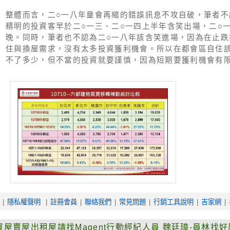
整體而言，二○一八年量會再縮的錯誤訊息不攻自破，筆者不
精明的投資客早於二○一三、二○一四上半年含笑出場，二○
晚。同時，筆者也不認為二○一八年該含笑進場，因為在止跌
住與換屋需求，沒有太多投資獲利機會。所以在都會區自住
不了多少，但不當的投資就要謹慎，因為短期要獲利機會有
|
隱私權聲明
|
註冊會員
|
聯絡我們
|
常見問題
|
行銷工具說明
|
吉家網
|
屋賣屋出租屋請找Magent行動經紀人員
魏廷璋-員林找好