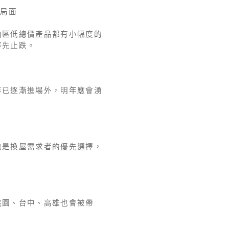
漲局面
山區低總價產品都有小幅度的
率先止跌。
年已逐漸進場外，明年應會湧
也是換屋需求者的優先選擇，
桃園、台中、高雄也會被帶