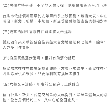
(二)房價維持平穩，不至於大幅反彈，低總價蛋黃區呈現小
台北市低總價地區早於去年第四季止跌回穩，包括大安、中
漲幅，新北市板橋、中永和、新店等區低總價產品也都相對
(三)觀望的剛性需求自住買盤將大舉進場
緩跌四年來累積觀望自住買盤大台北地區超過七萬戶，除今
入更多自住買盤。
(四)換屋買盤逐步進場，相對有助消化餘屋
換屋需求往往在市場確認止跌時，才會正式進場，新屋往往
因此餘屋供給雖多，只要讓利就有換屋者接手。
(五)六都交易活絡，年底前全台房市止跌確立
藉由台北、新北、台南交易量的大幅提升，餘屋量體頗大的
動，全台房價將於二○一八年底前全面止跌。