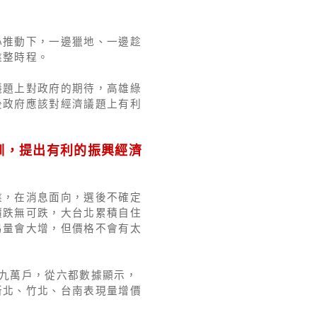
心推動下，一邊獵地、一邊趁
盤整時程。
議題上對政府的期待，高雄綠
後政府應該對經濟議題上有利
訓，提出有利的振興經濟
盤，在消息面向，選後不確定
價跌無可跌，大台北累積自住
易量會大增，但價格不會有太
九萬戶，從六都數據顯示，
新北、竹北、台南表現量增價