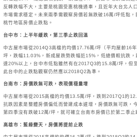
反轉跌幅不大，主要是桃園受惠桃機通車，且近年大台北人
市場需求穩定。未來兩季需觀察房價若無跌破16萬/坪低點，就
桃竹地區房價止跌點。
台中市：上半年緩跌，第三季止跌回溫
中古屋市場從2014Q3高檔的均價17.76萬/坪（平均屋齡16年）
坪，跌幅11.03%，新成屋跌勢跌幅近15%，低總價較抗跌
達20%以上，台中市低點雖然有在2017Q3的15.8萬/坪，但
此台中的止跌點觀察仍然應以2018Q2為準。
台南市：房價跌無可跌，表現價穏量增
中古屋市場從2015高檔的均價13.5萬/坪，跌到2017Q1的12
抗跌因素是整體房價偏低而營建成本遽增，房價跌無可跌，
第四季沒有跌破12萬/坪，就可確立台南市房價已於第二季止
高雄市：藍綠變天，房價將提前止跌