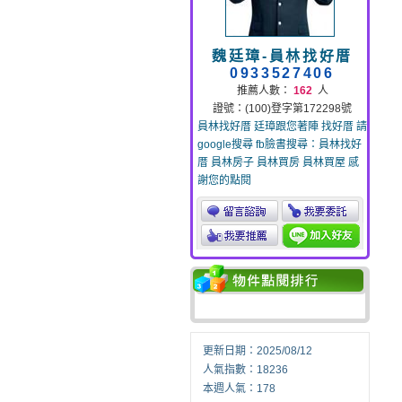
魏廷璋-員林找好厝
0933527406
推薦人數：
162
人
證號：(100)登字第172298號
員林找好厝 廷璋跟您著陣 找好厝 請
google搜尋 fb臉書搜尋：員林找好
厝 員林房子 員林買房 員林買屋 感
謝您的點閱
更新日期：2025/08/12
人氣指數：18236
本週人氣：178