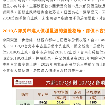
中古屋市場從2015高檔的均價16.2萬/坪，跌到2018Q3的14
幅最小的城市，主要跌幅較小因素是高雄市是六都房價最晚
遲兩季，預期止跌時程也會較落後，但因高雄巿選舉變天，
2018第四季趨向止跌，未來需要再觀察兩季的房價變化，才
2019六都房市進入價穩量溫的盤整格局，房價不
李同榮進一步總結，綜觀六都中古屋近年房價表現，自201
來，2017Q3台北市中古屋房價率先止跌，隨之新北市房價於
於2018Q2止跌，台中市房價於2018Q2止跌，台南市房價於
期於2018Q3止跌。這項結果，完全與筆者在2015年初的預
季由台北市率先止跌，2018年由北而南將於第三季前全面
不會有大幅反彈，房市進入價穩量溫的盤整格局。