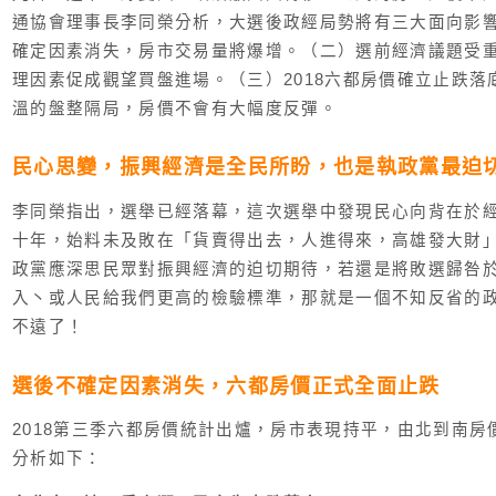
通協會理事長李同榮分析，大選後政經局勢將有三大面向影
確定因素消失，房市交易量將爆增。（二）選前經濟議題受
理因素促成觀望買盤進場。（三）2018六都房價確立止跌落底
溫的盤整隔局，房價不會有大幅度反彈。
民心思變，振興經濟是全民所盼，也是執政黨最迫
李同榮指出，選舉已經落幕，這次選舉中發現民心向背在於
十年，始料未及敗在「貨賣得出去，人進得來，高雄發大財
政黨應深思民眾對振興經濟的迫切期待，若還是將敗選歸咎
入丶或人民給我們更高的檢驗標準，那就是一個不知反省的政
不遠了！
選後不確定因素消失，六都房價正式全面止跌
2018第三季六都房價統計出爐，房市表現持平，由北到南
分析如下：