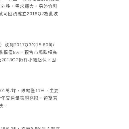
口外移，需求擴大，另外竹科
可回頭確立2018Q2為此波
跌到2017Q3的15.80萬/
，跌幅僅8%，預售市場跌幅高
至2018Q2仍有小幅起伏，因
.01萬/坪，跌幅僅11%，主要
今年交易量表現亮眼，預期若
跌。