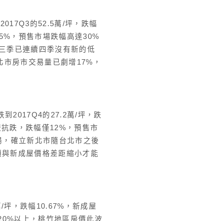
017Q3的52.5萬/坪，跌幅
5%，預售市場跌幅高達30%
第三季已連續四季沒有新的低
北市房市交易量已劇增17%，
到2017Q4的27.2萬/坪，跌
較抗跌，跌幅僅12%，預售市
微揚，確立新北市隨台北市之後
須與新成屋價格差距縮小才能
萬/坪，跌幅10.67%，新成屋
20%以上，桃竹地區房價此波