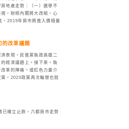
響房地產走勢：（一）選舉不
重視，財經內閣將大改組，心
，2019年房市將進入價穏量
切的改革議題
經濟表現，民進黨執政高雄二
」的經濟議題上。接下來，執
於改革的陣痛丶或紅色力量介
黨，2020政黨再次輪替也就
房價已確立止跌，六都房市走勢